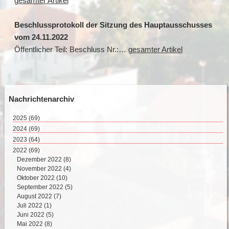
gesamter Artikel
Beschlussprotokoll der Sitzung des Hauptausschusses
vom 24.11.2022
Öffentlicher Teil: Beschluss Nr.:…
gesamter Artikel
Nachrichtenarchiv
2025
(69)
August 2025 (2)
2024
(69)
Juli 2025 (9)
Dezember 2024 (2)
2023
(64)
Juni 2025 (8)
November 2024 (11)
Dezember 2023 (2)
2022
(69)
Mai 2025 (17)
Oktober 2024 (7)
November 2023 (8)
Dezember 2022 (8)
April 2025 (15)
September 2024 (4)
Oktober 2023 (4)
November 2022 (4)
März 2025 (12)
August 2024 (4)
September 2023 (4)
Oktober 2022 (10)
Februar 2025 (6)
Juli 2024 (4)
August 2023 (6)
September 2022 (5)
Juni 2024 (5)
Juli 2023 (5)
August 2022 (7)
Mai 2024 (10)
Juni 2023 (1)
Juli 2022 (1)
April 2024 (8)
Mai 2023 (6)
Juni 2022 (5)
März 2024 (8)
April 2023 (7)
Mai 2022 (8)