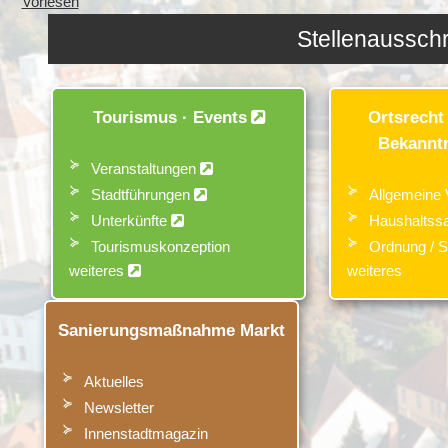
Vorlesen
Ste
Tourismus · Events
Ortsrecht 
Bekannt
Veranstaltungen
Stadtführungen
Allgemeine 
Unterkünfte
Haushaltssa
Tourismuskonzeption
Ordnung / S
weiteres
weiteres
Sanierungsmaßnahme Markt
Aktuelles
Newsletter
Innenstadtmagazin