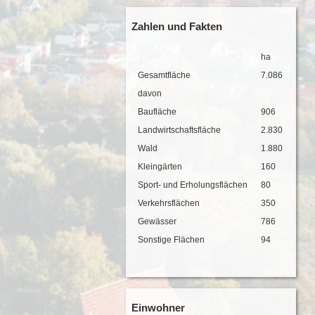
w ...
Zahlen und Fakten
ha
Gesamtfläche
7.086
davon
Baufläche
906
Landwirtschaftsfläche
2.830
Wald
1.880
Kleingärten
160
Sport- und Erholungsflächen
80
Verkehrsflächen
350
Gewässer
786
Sonstige Flächen
94
Einwohner