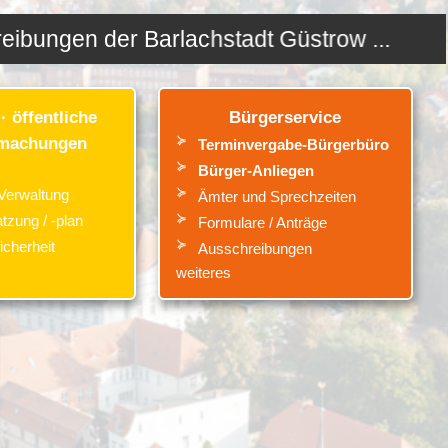
llenausschreibungen der Barlachstadt Güstro
· öffentliche
Bürgerservice
machungen
Terminvergabe-Bürgerbüro
Bürger-Anliegen
Verwaltung
Ämter
und
Sprechzeiten
tzung / -plan
Formulare / Anträge
icherheit
Ausschreibungen
weiteres