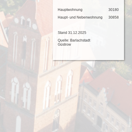
Hauptwohnung
30180
Haupt- und Nebenwohnung
30858
Stand 31.12.2025
Quelle: Barlachstadt
Güstrow