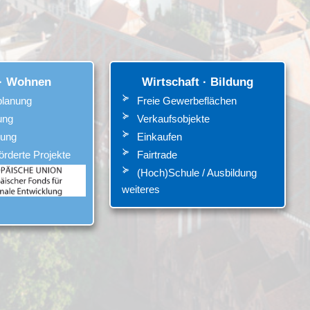
· Wohnen
Wirtschaft · Bildung
lanung
Freie Gewerbeflächen
ung
Verkaufsobjekte
nung
Einkaufen
örderte Projekte
Fairtrade
(Hoch)Schule / Ausbildung
weiteres