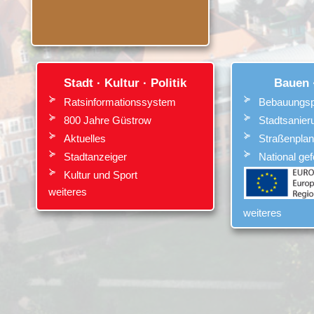
Stadt · Kultur · Politik
Bauen 
Ratsinformationssystem
Bebauungsp
800 Jahre Güstrow
Stadtsanier
Aktuelles
Straßenpla
Stadtanzeiger
National gef
Kultur
und
Sport
weiteres
weiteres