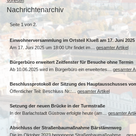
Vorlesen
Nachrichtenarchiv
Seite 1 von 2.
Einwohnerversammlung im Ortsteil Klueß am 17. Juni 2025
Am 17. Juni 2025 um 18:00 Uhr findet im…
gesamter Artikel
Bürgerbüro erweitert Zeitfenster für Besuche ohne Termin
Ab 10.06.2025 wird im Bürgerbüro ein erweitertes…
gesamter Ar
Beschlussprotokoll der Sitzung des Hauptausschusses vom
Öffentlicher Teil: Beschluss Nr.:…
gesamter Artikel
Setzung der neuen Brücke in der Turmstraße
In der Barlachstadt Güstrow erfolgte heute (am…
gesamter Arti
Abschluss der Straßenbaumaßnahme Bärstämmweg
Die im Oktober 2023 begonnene Straßenbaumaßnahme…
gesa