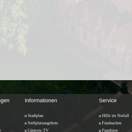
ngen
Informationen
Service
Stadtplan
Hilfe im Notfall
Stellplatzangebote
Fundsachen
e
Güstrow TV
Fundtiere